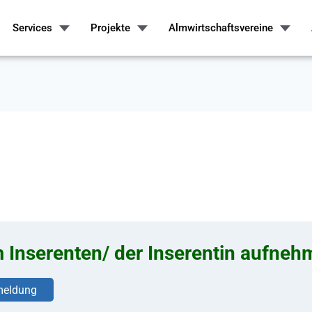
Services
Projekte
Almwirtschaftsvereine
m Inserenten/ der Inserentin aufne
eldung