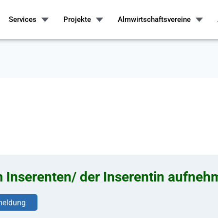
Services
Projekte
Almwirtschaftsvereine
m Inserenten/ der Inserentin aufne
eldung