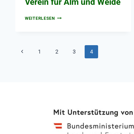
Verein für Alm und Weide
WEITERLESEN
1
2
3
4