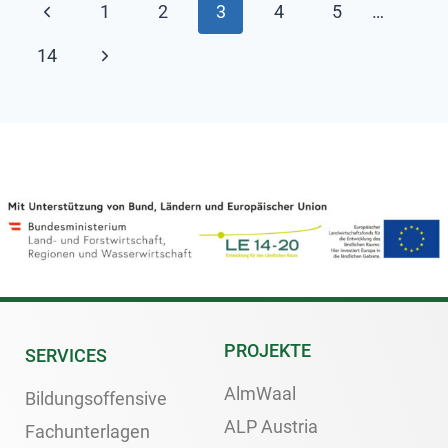
1
2
3
4
5
…
14
PROJEKTE
SERVICES
AlmWaal
Bildungsoffensive
ALP Austria
Fachunterlagen