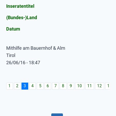
Inseratentitel
(Bundes-)Land
Datum
Mithilfe am Bauernhof & Alm
Tirol
26/06/16 - 18:47
1
2
3
4
5
6
7
8
9
10
11
12
13