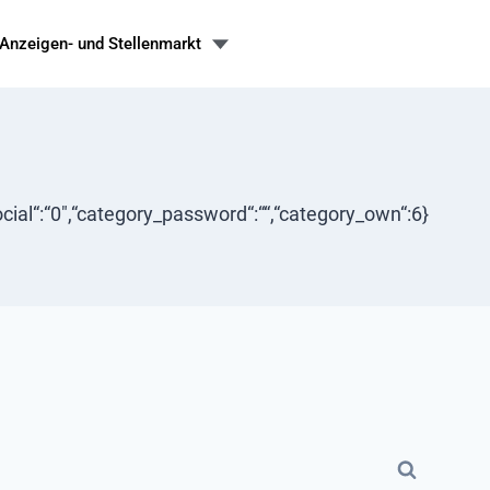
Anzeigen- und Stellenmarkt
“social“:“0″,“category_password“:““,“category_own“:6}