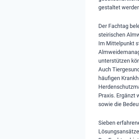
gestaltet werde
Der Fachtag bel
steirischen Almw
Im Mittelpunkt 
Almweidemanagem
unterstützen kö
Auch Tiergesund
häufigen Krankhe
Herdenschutzmaß
Praxis. Ergänzt 
sowie die Bedeut
Sieben erfahrene
Lösungsansätze 