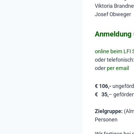
Viktoria Brandne
Josef Obweger
Anmeldung u
online beim LFI
oder telefonisc
oder
per email
€ 106,-
ungeförd
€ 35,
– geförder
Zielgruppe:
(Alm
Personen
Wir fertigen bei