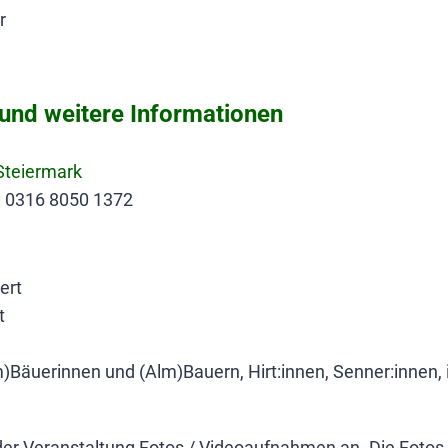
r
nd weitere Informationen
 Steiermark
h: 0316 8050 1372
ert
t
)Bäuerinnen und (Alm)Bauern, Hirt:innen, Senner:innen, 
 der Veranstaltung Fotos / Videoaufnahmen an. Die Fotos 