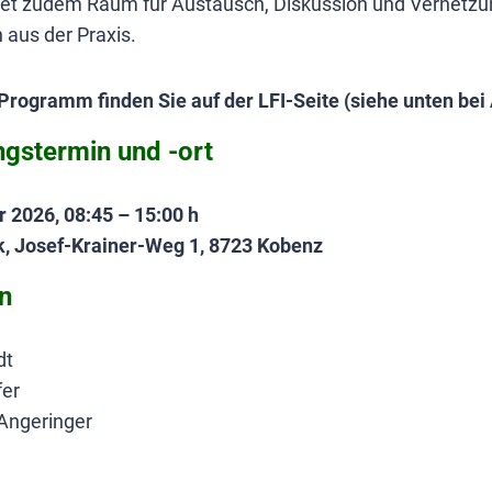
tet zudem Raum für Austausch, Diskussion und Vernetzu
 aus der Praxis.
e Programm finden Sie auf der LFI-Seite (siehe unten be
ngstermin und -ort
r 2026, 08:45 – 15:00 h
, Josef-Krainer-Weg 1, 8723 Kobenz
en
dt
fer
 Angeringer