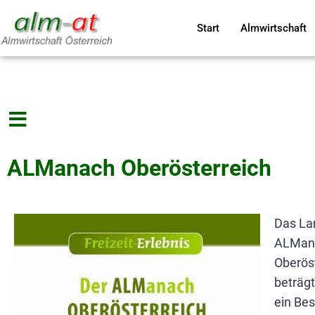
Start
Almwirtschaft
ALManach Oberösterreich
Das La
ALMana
Oberös
beträgt
ein Bes