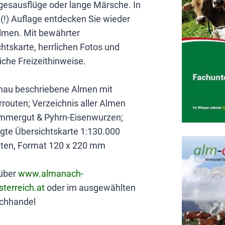
gesausflüge oder lange Märsche. In
 (!) Auflage entdecken Sie wieder
lmen. Mit bewährter
htskarte, herrlichen Fotos und
iche Freizeithinweise.
nau beschriebene Almen mit
routen; Verzeichnis aller Almen
mmergut & Pyhrn-Eisenwurzen;
gte Übersichtskarte 1:130.000
iten, Format 120 x 220 mm
über
www.almanach-
terreich.at
oder im ausgewählten
chhandel