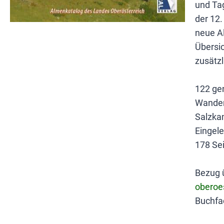
und Ta
der 12.
neue A
Übersic
zusätzl
122 ge
Wander
Salzka
Eingele
178 Se
Bezug 
oberoes
Buchfa