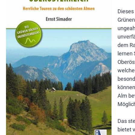
Dieses 
Grünen 
ungeah
unverfä
dem Ra
lernen
Oberöst
welches
besonde
können,
Alm bew
Möglic
Das ste
bietet 