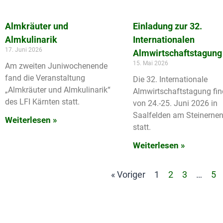
Einladung zur 32.
Almkräuter und
Internationalen
Almkulinarik
17. Juni 2026
Almwirtschaftstagung
15. Mai 2026
Am zweiten Juniwochenende
fand die Veranstaltung
Die 32. Internationale
„Almkräuter und Almkulinarik“
Almwirtschaftstagung fin
des LFI Kärnten statt.
von 24.-25. Juni 2026 in
Saalfelden am Steinerne
Weiterlesen »
statt.
Weiterlesen »
« Voriger
1
2
3
…
5