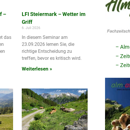
f –
LFI Steiermark – Wetter im
Griff
6. Juli 2026
et das
In diesem Seminar am
en
23.09.2026 lernen Sie, die
– Alm
den
richtige Entscheidung zu
– Zei
treffen, bevor es kritisch wird.
– Zei
Weiterlesen »