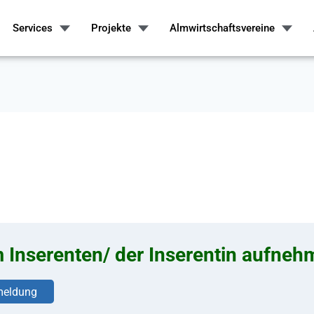
Services
Projekte
Almwirtschaftsvereine
m Inserenten/ der Inserentin aufne
eldung