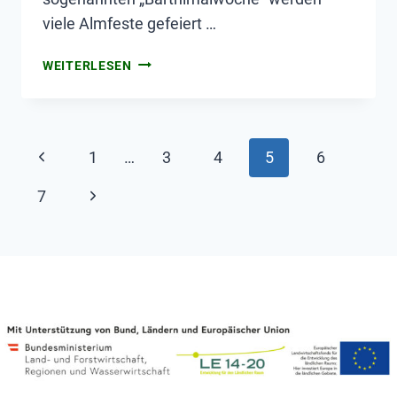
viele Almfeste gefeiert …
WEITERLESEN
1
…
3
4
5
6
7