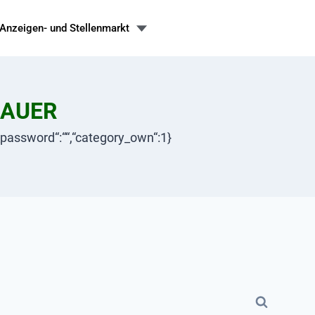
Anzeigen- und Stellenmarkt
BAUER
ory_password“:““,“category_own“:1}