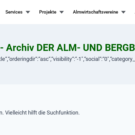
Services
Projekte
Almwirtschaftsvereine
 - Archiv DER ALM- UND BERG
tle“,“orderingdir“:“asc“,“visibility“:“-1″,“social“:“0″,“categ
Vielleicht hilft die Suchfunktion.