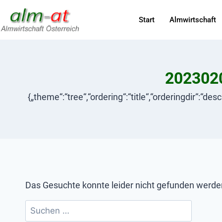
Start
Almwirtschaft
2023020
{„theme“:“tree“,“ordering“:“title“,“orderingdir“:“de
Das Gesuchte konnte leider nicht gefunden werden. 