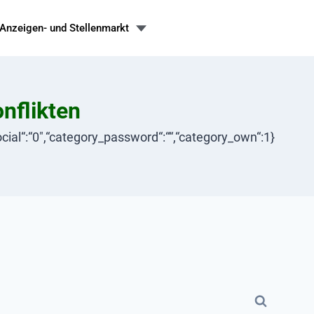
Anzeigen- und Stellenmarkt
nflikten
“social“:“0″,“category_password“:““,“category_own“:1}