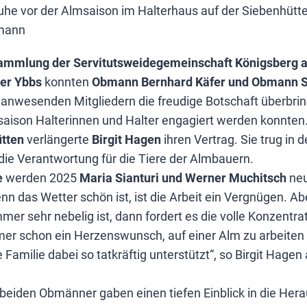
uhe vor der Almsaison im Halterhaus auf der Siebenhütt
rmann
ammlung der Servitutsweidegemeinschaft Königsberg a
der Ybbs
konnten
Obmann Bernhard Käfer und Obmann St
anwesenden Mitgliedern die freudige Botschaft überbring
son Halterinnen und Halter engagiert werden konnten
tten
verlängerte
Birgit Hagen
ihren Vertrag. Sie trug in 
die Verantwortung für die Tiere der Almbauern.
e
werden 2025
Maria Sianturi und Werner Muchitsch
neu
 das Wetter schön ist, ist die Arbeit ein Vergnügen. Ab
mer sehr nebelig ist, dann fordert es die volle Konzentrat
er schon ein Herzenswunsch, auf einer Alm zu arbeiten u
Familie dabei so tatkräftig unterstützt“, so Birgit Hagen 
 beiden Obmänner gaben einen tiefen Einblick in die Her