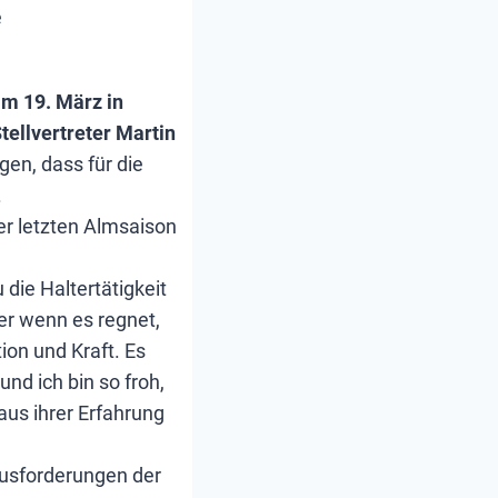
e
m 19. März in
ellvertreter Martin
en, dass für die
.
der letzten Almsaison
 die Haltertätigkeit
er wenn es regnet,
ion und Kraft. Es
nd ich bin so froh,
aus ihrer Erfahrung
ausforderungen der