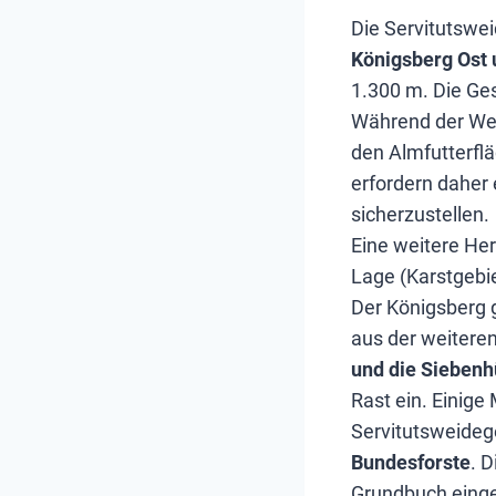
Die Servitutswei
Königsberg Ost
1.300 m. Die Ge
Während der Wei
den Almfutterfl
erfordern dahe
sicherzustellen.
Eine weitere Her
Lage (Karstgebie
Der Königsberg g
aus der weiteren
und die Siebenh
Rast ein. Einige
Servitutsweideg
Bundesforste
. 
Grundbuch einge