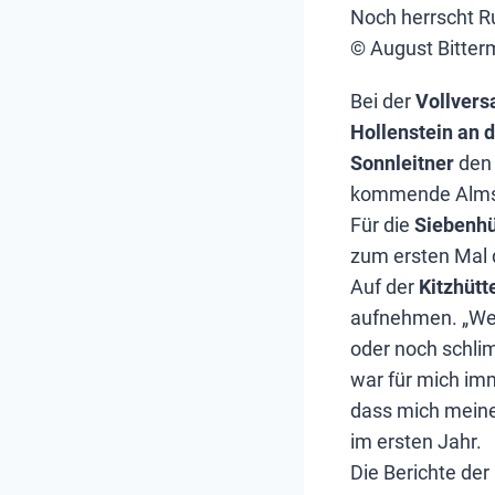
Noch herrscht R
© August Bitte
Bei der
Vollvers
Hollenstein an 
Sonnleitner
den 
kommende Almsai
Für die
Siebenhü
zum ersten Mal 
Auf der
Kitzhütt
aufnehmen. „Wenn
oder noch schlim
war für mich imm
dass mich meine 
im ersten Jahr.
Die Berichte der