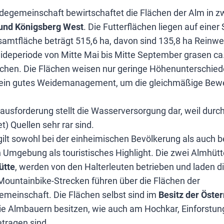
degemeinschaft bewirtschaftet die Flächen der Alm in zw
 und Königsberg West
. Die Futterflächen liegen auf eine
samtfläche beträgt 515,6 ha, davon sind 135,8 ha Reinwe
deperiode von Mitte Mai bis Mitte September grasen ca.
ächen. Die Flächen weisen nur geringe Höhenunterschied
r ein gutes Weidemanagement, um die gleichmäßige Bew
ausforderung stellt die Wasserversorgung dar, weil durc
t) Quellen sehr rar sind.
ilt sowohl bei der einheimischen Bevölkerung als auch 
 Umgebung als touristisches Highlight. Die zwei Almhütt
ütte
, werden von den Halterleuten betrieben und laden d
 Mountainbike-Strecken führen über die Flächen der
emeinschaft. Die Flächen selbst sind im
Besitz der Öste
Die Almbauern besitzen, wie auch am Hochkar, Einforstun
tragen sind.