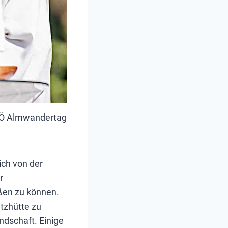
 NÖ Almwandertag
ch von der
r
üßen zu können.
itzhütte zu
ndschaft. Einige