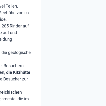
ei Teilen,
r Seehöhe von ca.
ide.
 285 Rinder auf
e auf und
eidung
h die geologische
bei Besuchern
en,
die
Kitzhütte
ie Besucher zur
rreichischen
gsrechte, die im