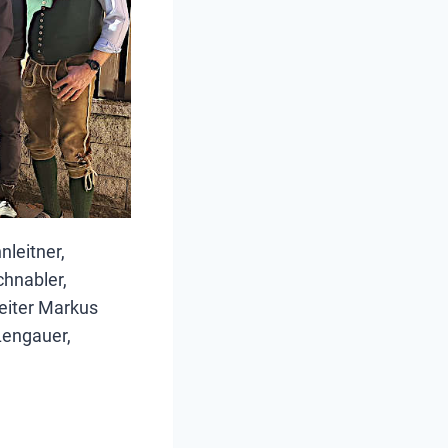
nleitner,
chnabler,
eiter Markus
Lengauer,