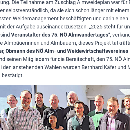
ung. Die Teilnahme am Zuschlag Almweideplan war für 
er selbstverständlich, da sie sich schon länger mit einem
sten Weidemanagement beschäftigten und darin einen 
 mit der Aufgabe auseinanderzusetzen. „2025 steht für u
 sind
Veranstalter des 75. NÖ Almwandertages
“, verkü
e Almbäuerinnen und Almbauern, dieses Projekt tatkräfti
er, Obmann des NÖ Alm- und Weidewirtschaftsvereines
d seinen Mitgliedern für die Bereitschaft, den 75. NÖ 
ei den anstehenden Wahlen wurden Bernhard Käfer und Ma
 bestätigt.