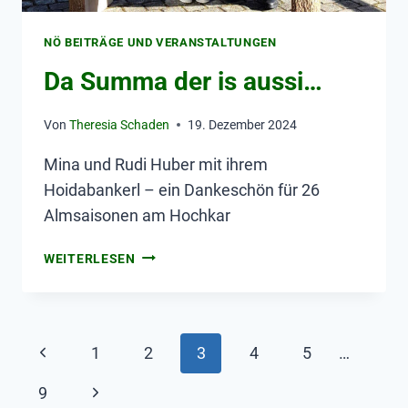
NÖ BEITRÄGE UND VERANSTALTUNGEN
Da Summa der is aussi…
Von
Theresia Schaden
19. Dezember 2024
Mina und Rudi Huber mit ihrem
Hoidabankerl – ein Dankeschön für 26
Almsaisonen am Hochkar
WEITERLESEN
1
2
3
4
5
…
9